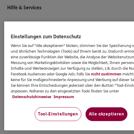
Hilfe & Services
E-Mail schreiben
Schaden melden
Einstellungen zum Datenschutz
Erstkontaktinformationen
Wenn Sie auf "Alle akzeptieren" klicken, stimmen Sie der Speicherung 
und ähnlichen Technologien (Tools) auf Ihrem Gerät zu. Dadurch ermö
EU-Offenlegungsvereinbarung
eine zuverlässige Funktion der Website, die Analyse der Websitenutzun
Datenverarbeitung
Messung von Marketingaktivitäten sowie die Möglichkeit, Ihnen persona
Inhalte und Werbeanzeigen zur Verfügung zu stellen, z.B. durch die N
Facebook Audiences oder Google Ads. Falls Sie
nicht zustimmen
möchten
Das könnte Sie auch interessieren
keine für Sie maßgeschneiderte Anpassung und Werbung auf dieser Se
Sie können Ihre Entscheidungen jederzeit über den Button "Tool-Eins
anpassen. Näheres zu den eingesetzten Tools finden Sie unter
Unsere Agentur
Datenschutzhinweise
Impressum
Standorte
Kooperationspartner
Tool-Einstellungen
Alle akzeptieren
Schwerpunkte