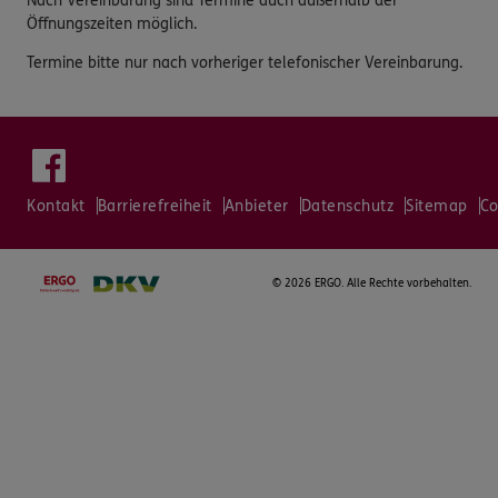
Nach Vereinbarung sind Termine auch außerhalb der
Öffnungszeiten möglich.
Termine bitte nur nach vorheriger telefonischer Vereinbarung.
Kontakt
Barrierefreiheit
Anbieter
Datenschutz
Sitemap
Co
©
2026 ERGO. Alle Rechte vorbehalten.