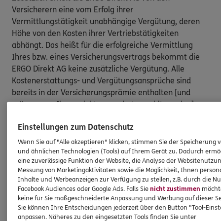
Versicherern eine vom Erfolg ihrer
Vermittlungstätigkeit unabhängige Vergütung, deren
Höhe von den Kosten ihrer Vertriebstätigkeiten
abhängt. Das heißt für die erfolgreiche Vermittlung
Ihres bzw. eines Versicherungsvertrags bekommt die
ERGO Direkt AG keine zusätzliche Vergütung. Alle
Kostenerstattungs- und Vergütungsansprüche sind
bereits in der Versicherungsprämie enthalten [und
müssen von Ihnen nicht gesondert gezahlt werden].
Nach oben
Einstellungen zum Datenschutz
Wenn Sie auf "Alle akzeptieren" klicken, stimmen Sie der Speicherung 
und ähnlichen Technologien (Tools) auf Ihrem Gerät zu. Dadurch ermö
HINWEIS
eine zuverlässige Funktion der Website, die Analyse der Websitenutzun
Wichtiges aus dem Vermittlerrecht
Messung von Marketingaktivitäten sowie die Möglichkeit, Ihnen persona
Inhalte und Werbeanzeigen zur Verfügung zu stellen, z.B. durch die N
Facebook Audiences oder Google Ads. Falls Sie
nicht zustimmen
möchten
keine für Sie maßgeschneiderte Anpassung und Werbung auf dieser Se
Ich bin verpflichtet, Ihnen Auskünfte zu meiner
Sie können Ihre Entscheidungen jederzeit über den Button "Tool-Eins
Person zu geben. Sowohl Ihr Schutz als Verbraucher
anpassen. Näheres zu den eingesetzten Tools finden Sie unter