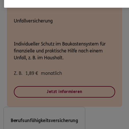
Unfallversicherung
Individueller Schutz im Baukastensystem für
finanzielle und praktische Hilfe nach einem
Unfall, z. B. im Haushalt.
Z. B.
1,89
€
monatlich
Jetzt informieren
Berufsunfähigkeitsversicherung