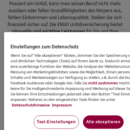
Passiert ein Unfall, kann man seinen Beruf nicht mehr
ausüben oder fallen Grundfähigkeiten des Körpers aus,
fehlen Einkommen und Lebensqualität. Stellen Sie sich
finanziell sicher auf. Die ERGO Unfallversicherung bietet
sinnvolle und wichtige Leistungen
für Sie und Ihre
Kinder.
Einstellungen zum Datenschutz
Wenn Sie auf "Alle akzeptieren" klicken, stimmen Sie der Speicherung 
und ähnlichen Technologien (Tools) auf Ihrem Gerät zu. Dadurch ermö
eine zuverlässige Funktion der Website, die Analyse der Websitenutzun
Messung von Marketingaktivitäten sowie die Möglichkeit, Ihnen persona
Inhalte und Werbeanzeigen zur Verfügung zu stellen, z.B. durch die N
Facebook Audiences oder Google Ads. Falls Sie
nicht zustimmen
möchten
keine für Sie maßgeschneiderte Anpassung und Werbung auf dieser Se
Sie können Ihre Entscheidungen jederzeit über den Button "Tool-Eins
anpassen. Näheres zu den eingesetzten Tools finden Sie unter
Datenschutzhinweise
Impressum
Tool-Einstellungen
Alle akzeptieren