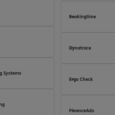
Bookingtime
Dynatrace
g Systems
Ergo Check
ng
FinanceAds