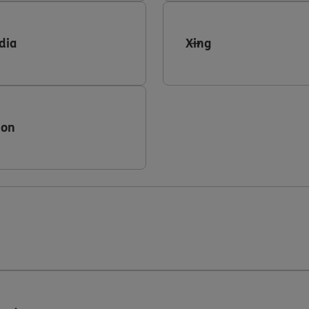
dia
Xing
ion