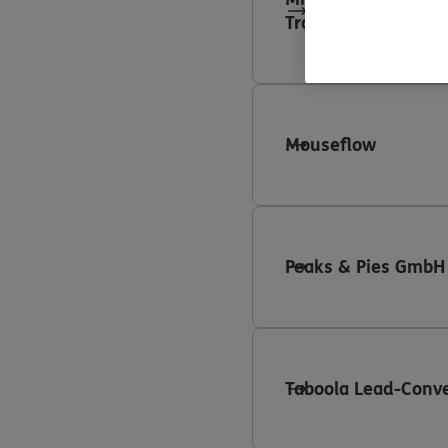
Tracking
Mouseflow
Peaks & Pies GmbH
Taboola Lead-Conve