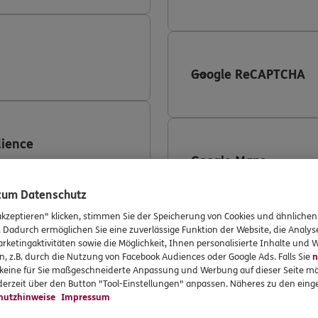
Google ReCAPTCHA
ience
Google Maps
 zum Datenschutz
akzeptieren" klicken, stimmen Sie der Speicherung von Cookies und ähnlichen
 360
. Dadurch ermöglichen Sie eine zuverlässige Funktion der Website, die Analy
rketingaktivitäten sowie die Möglichkeit, Ihnen personalisierte Inhalte und
LinkedIn
n, z.B. durch die Nutzung von Facebook Audiences oder Google Ads. Falls Sie
n
r keine für Sie maßgeschneiderte Anpassung und Werbung auf dieser Seite mö
erzeit über den Button "Tool-Einstellungen" anpassen. Näheres zu den einge
hutzhinweise
Impressum
ing Conversion-